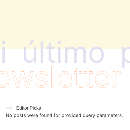
i
último
p
ewslette
Editor Picks
No posts were found for provided query parameters.