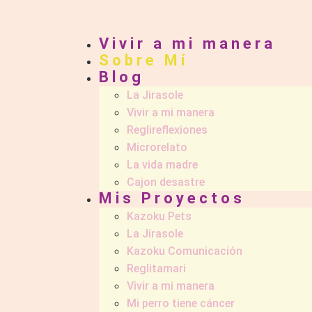
Vivir a mi manera
Sobre Mí
Blog
La Jirasole
Vivir a mi manera
Reglireflexiones
Microrelato
La vida madre
Cajon desastre
Mis Proyectos
Kazoku Pets
La Jirasole
Kazoku Comunicación
Reglitamari
Vivir a mi manera
Mi perro tiene cáncer