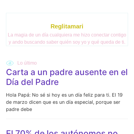
Reglitamari
La magia de un día cualquiera me hizo conectar contigo
y ando buscando saber quién soy yo y qué queda de ti.
Lo último
Write for us
Carta a un padre ausente en el
Día del Padre
Hola Papá: No sé si hoy es un día feliz para ti. El 19
de marzo dicen que es un día especial, porque ser
padre debe
El 70% de los autónomos no