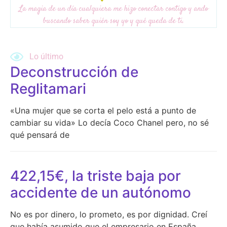
La magia de un día cualquiera me hizo conectar contigo y ando
buscando saber quién soy yo y qué queda de ti.
Write for us
Lo último
Deconstrucción de
Reglitamari
«Una mujer que se corta el pelo está a punto de
cambiar su vida» Lo decía Coco Chanel pero, no sé
qué pensará de
422,15€, la triste baja por
accidente de un autónomo
No es por dinero, lo prometo, es por dignidad. Creí
que había asumido que el empresario en España