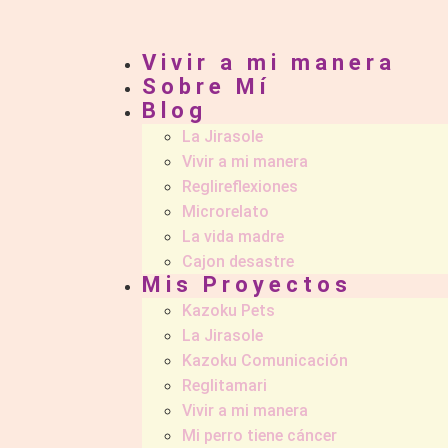
Vivir a mi manera
Sobre Mí
Blog
La Jirasole
Vivir a mi manera
Reglireflexiones
Microrelato
La vida madre
Cajon desastre
Mis Proyectos
Kazoku Pets
La Jirasole
Kazoku Comunicación
Reglitamari
Vivir a mi manera
Mi perro tiene cáncer