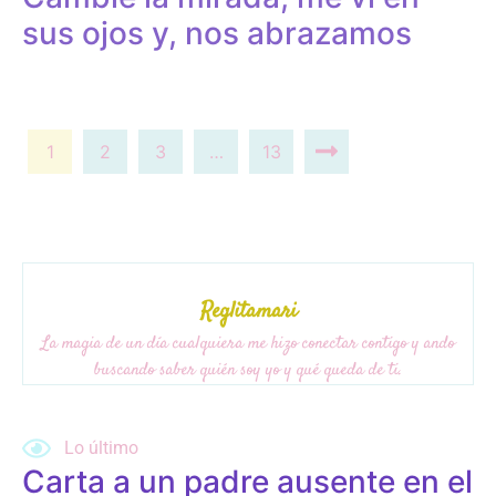
sus ojos y, nos abrazamos
1
2
3
…
13
Reglitamari
La magia de un día cualquiera me hizo conectar contigo y ando
buscando saber quién soy yo y qué queda de ti.
Write for us
Lo último
Carta a un padre ausente en el